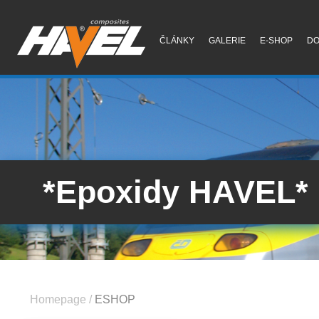
ČLÁNKY
GALERIE
E-SHOP
D
*Epoxidy HAVEL*
Homepage
/
ESHOP