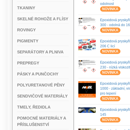
odolnost
TKANINY
NOVINKA
SKELNÉ ROHOŽE A FLÍSY
Epoxidová pryskyř
300 - odolná do 1
ROVINGY
NOVINKA
PIGMENTY
Epoxidová pryskyř
206 C licí
NOVINKA
SEPARÁTORY A PLNIVA
Epoxidová pryskyř
PREPREGY
230 - nízká viskozi
NOVINKA
PÁSKY A PUNČOCHY
Epoxidová pryskyř
POLYURETANOVÉ PĚNY
1000 - základní, vi
pro lepení
SENDVIČOVÉ MATERIÁLY
NOVINKA
TMELY, ŘEDIDLA
Epoxidová pryskyř
145
POMOCNÉ MATERIÁLY A
NOVINKA
PŘÍSLUŠENSTVÍ