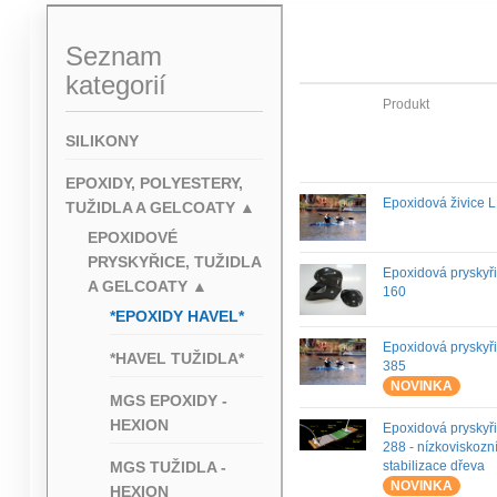
Seznam
kategorií
Produkt
SILIKONY
EPOXIDY, POLYESTERY,
Epoxidová živice 
TUŽIDLA A GELCOATY
▲
EPOXIDOVÉ
PRYSKYŘICE, TUŽIDLA
Epoxidová pryskyř
A GELCOATY
▲
160
*EPOXIDY HAVEL*
Epoxidová pryskyř
*HAVEL TUŽIDLA*
385
NOVINKA
MGS EPOXIDY -
HEXION
Epoxidová pryskyř
288 - nízkoviskozní
MGS TUŽIDLA -
stabilizace dřeva
NOVINKA
HEXION