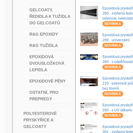
Epoxidová pryskyř
GELCOATY,
260 - zvýšená teplo
ŘEDIDLA A TUŽIDLA
odolnost, nekrystal
DO GELCOATŮ
NOVINKA
R&G EPOXIDY
Epoxidová pryskyř
289 - univerzální
R&G TUŽIDLA
NOVINKA
EPOXIDOVÁ
Epoxidová pryskyř
260 - s odpěňova
DVOUSLOŽKOVÁ
NOVINKA
LEPIDLA
Epoxidová pryskyř
EPOXIDOVÉ PĚNY
210 - extrémně pr
bez toxinů
OSTATNÍ, PRO
NOVINKA
PREPREGY
Epoxidová pryskyř
260 - s UV látkami
POLYESTEROVÉ
NOVINKA
PRYSKYŘICE A
GELCOATY
Epoxidová pryskyř
301 - zvýšená teplo