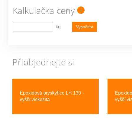
Kalkulačka ceny
i
kg
Vypočítat
Přiobjednejte si
Previous
Epoxidová pryskyřice LH 130 -
Epoxido
vyšší viskozita
vyšší vi