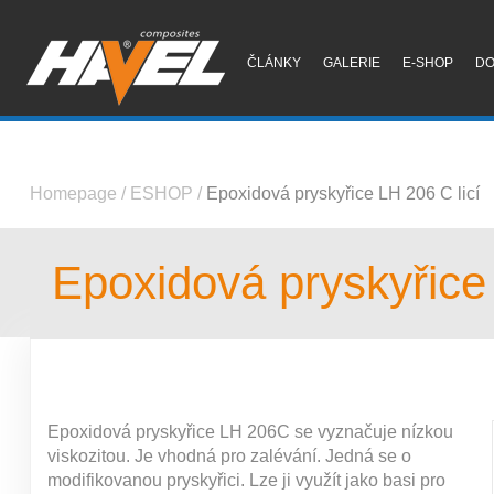
ČLÁNKY
GALERIE
E-SHOP
D
Homepage
/
ESHOP
/
Epoxidová pryskyřice LH 206 C licí
Epoxidová pryskyřice 
Epoxidová pryskyřice LH 206C se vyznačuje nízkou
viskozitou. Je vhodná pro zalévání. Jedná se o
modifikovanou pryskyřici. Lze ji využít jako basi pro