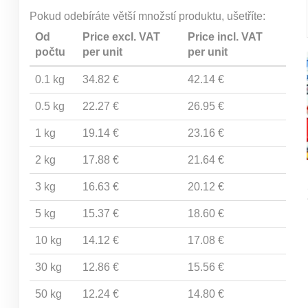
Pokud odebíráte větší množstí produktu, ušetříte:
Od
Price excl. VAT
Price incl. VAT
počtu
per unit
per unit
0.1 kg
34.82 €
42.14 €
0.5 kg
22.27 €
26.95 €
1 kg
19.14 €
23.16 €
2 kg
17.88 €
21.64 €
3 kg
16.63 €
20.12 €
5 kg
15.37 €
18.60 €
10 kg
14.12 €
17.08 €
30 kg
12.86 €
15.56 €
50 kg
12.24 €
14.80 €