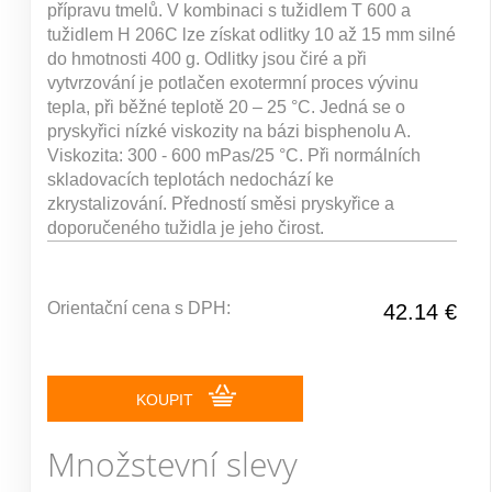
přípravu tmelů. V kombinaci s tužidlem T 600 a
tužidlem H 206C lze získat odlitky 10 až 15 mm silné
do hmotnosti 400 g. Odlitky jsou čiré a při
vytvrzování je potlačen exotermní proces vývinu
tepla, při běžné teplotě 20 – 25 °C. Jedná se o
pryskyřici nízké viskozity na bázi bisphenolu A.
Viskozita: 300 - 600 mPas/25 °C. Při normálních
skladovacích teplotách nedochází ke
zkrystalizování. Předností směsi pryskyřice a
doporučeného tužidla je jeho čirost.
Orientační cena s DPH:
42.14 €
KOUPIT
Množstevní slevy