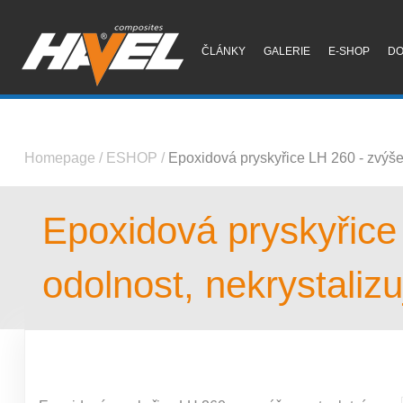
ČLÁNKY
GALERIE
E-SHOP
D
Homepage
/
ESHOP
/
Epoxidová pryskyřice LH 260 - zvýšen
Epoxidová pryskyřice
odolnost, nekrystalizu