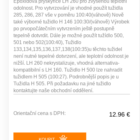
Epoxidová pryskyřice LH 260 pro zvýšenou teplotní
odolnost. Pro vytvrzování je vhodné použít tužidla
285, 286, 287 vše v poměru 100:40(váhově) Nově
také výborné tužidlo H 146 100:30/(váhově) Výrobek
po prvopočátečním vytvrzením ještě postupně
tepelně dotvrdit. Dále je možné použít tužídlo 500,
501 nebo 502(100:40), Tužidlo
133,134,135,136,137,138(100:35)u těchto tužidel
není nutné tepelné dotvrzení, ale teplotní odolnost je
nižší. LH 260 nekrystalizuje, vhodná alternativa-
kompatibilní s LH 160. Tužidlo H 500 lze nahradit
tužidlem H 505 (100:27). Podrobnější popis je u
Tužidla H 505. Při požadavku na jiné tužidlo
kontaktujte naše obchodní oddělení.
Orientační cena s DPH:
12.96 €
KOUPIT