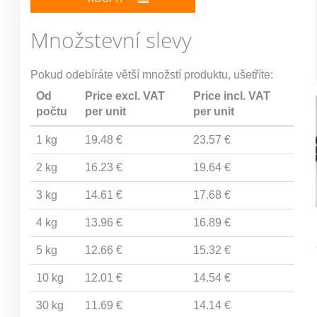
Množstevní slevy
Pokud odebíráte větší množstí produktu, ušetříte:
Od
Price excl. VAT
Price incl. VAT
počtu
per unit
per unit
1 kg
19.48 €
23.57 €
2 kg
16.23 €
19.64 €
3 kg
14.61 €
17.68 €
4 kg
13.96 €
16.89 €
5 kg
12.66 €
15.32 €
10 kg
12.01 €
14.54 €
30 kg
11.69 €
14.14 €