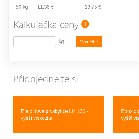
50 kg
11.36 €
13.75 €
Kalkulačka ceny
i
kg
Vypočítat
Přiobjednejte si
Previous
Epoxidová pryskyřice LH 130 -
Epoxido
vyšší viskozita
vyšší vi