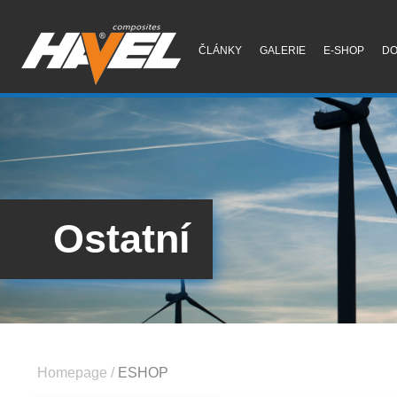
ČLÁNKY
GALERIE
E-SHOP
D
Ostatní
Homepage
/
ESHOP