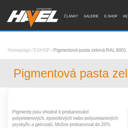
ČLÁNKY
GALERIE
E-SHOP
KE
Homepage
/
ESHOP
/
Pigmentová pasta zelená RAL 6001
Pigmentová pasta ze
Pigmenty jsou vhodné k probarvování
polyetsterových, epoxidových nebo polyuretanových
pryskyřic a gelcoatů. Možno probarvovat do 20%