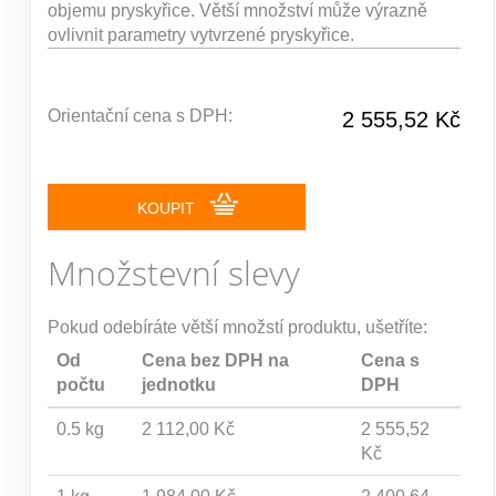
objemu pryskyřice. Větší množství může výrazně
ovlivnit parametry vytvrzené pryskyřice.
Orientační cena s DPH:
2 555,52 Kč
KOUPIT
Množstevní slevy
Pokud odebíráte větší množstí produktu, ušetříte:
Od
Cena bez DPH na
Cena s
počtu
jednotku
DPH
0.5 kg
2 112,00 Kč
2 555,52
Kč