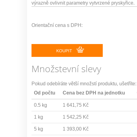
výrazně ovlivnit parametry vytvrzené pryskyřice.
Orientační cena s DPH:
KOUPIT
Množstevní slevy
Pokud odebíráte větší množstí produktu, ušetříte:
Od počtu
Cena bez DPH na jednotku
0.5 kg
1 641,75 Kč
1 kg
1 542,25 Kč
5 kg
1 393,00 Kč