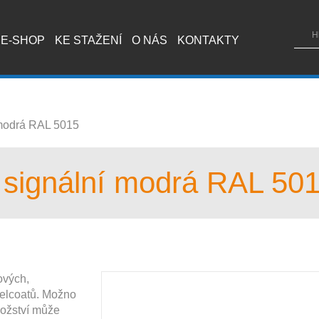
E-SHOP
KE STAŽENÍ
O NÁS
KONTAKTY
 modrá RAL 5015
 signální modrá RAL 50
ových,
gelcoatů. Možno
nožství může