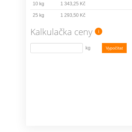
10 kg
1 343,25 Kč
25 kg
1 293,50 Kč
Kalkulačka ceny
i
kg
Vypočítat