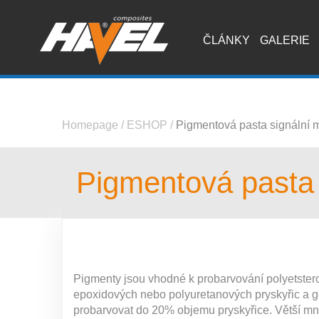
ČLÁNKY
GALERIE
Homepage
/
ESHOP
/
Pigmentová pasta signální
Pigmentová pasta
Pigmenty jsou vhodné k probarvování polyetster
epoxidových nebo polyuretanových pryskyřic a 
probarvovat do 20% objemu pryskyřice. Větší m