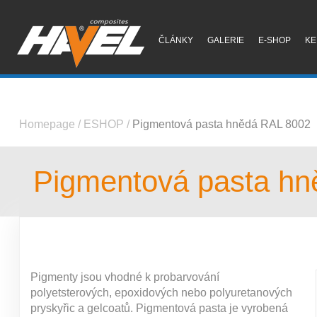
ČLÁNKY
GALERIE
E-SHOP
KE
Homepage
/
ESHOP
/
Pigmentová pasta hnědá RAL 8002
Pigmentová pasta h
Pigmenty jsou vhodné k probarvování
polyetsterových, epoxidových nebo polyuretanových
pryskyřic a gelcoatů. Pigmentová pasta je vyrobená