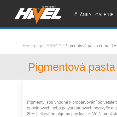
ČLÁNKY
GALERIE
Homepage
/
ESHOP
/
Pigmentová pasta černá RA
Pigmentová pasta
Pigmenty jsou vhodné k probarvování polyetster
epoxidových nebo polyuretanových pryskyřic a g
20% celkového objemu pryskyřice. Větší množst