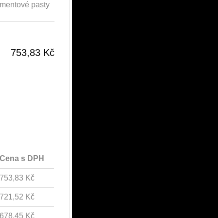
igmentové pasty
753,83 Kč
Cena s DPH
753,83 Kč
721,52 Kč
678,45 Kč