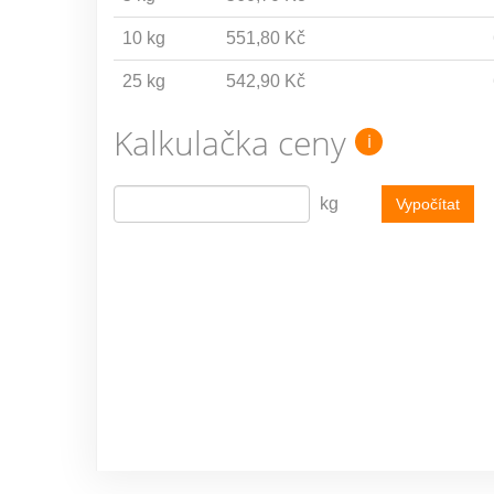
10 kg
551,80 Kč
25 kg
542,90 Kč
Kalkulačka ceny
i
kg
Vypočítat