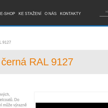
E-SHOP
KE STAŽENÍ
O NÁS
KONTAKTY
L 9127
 černá RAL 9127
ových,
elcoatů. Do
ví může výrazně