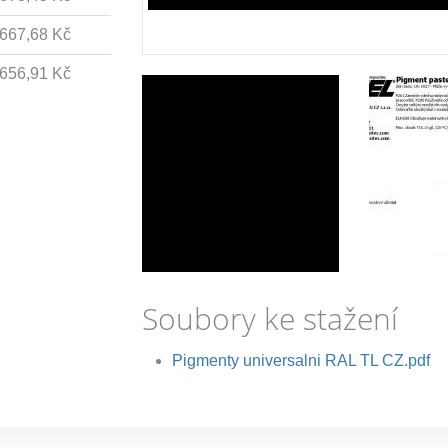
667,68 Kč
656,91 Kč
Soubory ke stažení
Pigmenty universalni RAL TL CZ.pdf