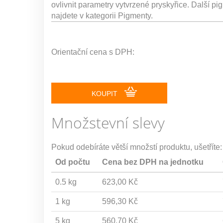
ovlivnit parametry vytvrzené pryskyřice. Další p
najdete v kategorii Pigmenty.
Orientační cena s DPH:
KOUPIT
Množstevní slevy
Pokud odebíráte větší množstí produktu, ušetříte:
Od počtu
Cena bez DPH na jednotku
0.5 kg
623,00 Kč
1 kg
596,30 Kč
5 kg
560,70 Kč