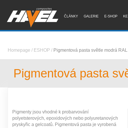
ČLÁNKY
GALERIE
E-SHOP
KE
Homepage
/
ESHOP
/
Pigmentová pasta světle modrá RAL
Pigmentová pasta sv
Pigmenty jsou vhodné k probarvování
polyetsterových, epoxidových nebo polyuretanových
pryskyřic a gelcoatů. Pigmentová pasta je vyrobená