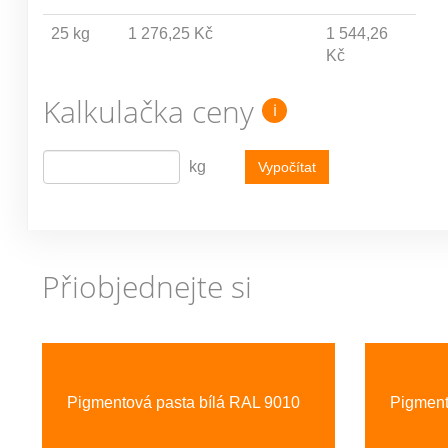
25 kg
1 276,25 Kč
1 544,26
Kč
Kalkulačka ceny
i
kg
Vypočítat
Přiobjednejte si
Previous
Pigmentová pasta bílá RAL 9010
Pigment