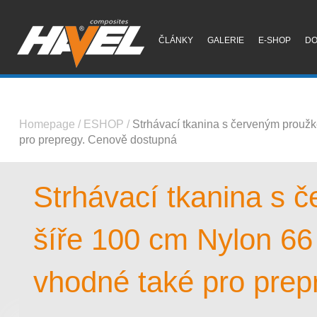
ČLÁNKY
GALERIE
E-SHOP
D
Homepage
/
ESHOP
/
Strhávací tkanina s červeným proužk
pro prepregy. Cenově dostupná
Strhávací tkanina s 
šíře 100 cm Nylon 66
vhodné také pro prep