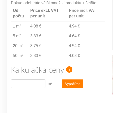
Pokud odebíráte větší množstí produktu, ušetříte:
Od
Price excl. VAT
Price incl. VAT
počtu
per unit
per unit
1 m²
4.08 €
4.94 €
5 m²
3.83 €
4.64 €
20 m²
3.75 €
4.54 €
50 m²
3.33 €
4.03 €
Kalkulačka ceny
i
m²
Vypočítat