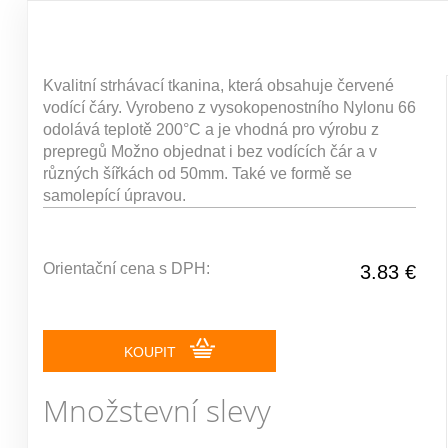
Kvalitní strhávací tkanina, která obsahuje červené
vodící čáry. Vyrobeno z vysokopenostního Nylonu 66
odolává teplotě 200°C a je vhodná pro výrobu z
prepregů Možno objednat i bez vodících čár a v
různých šířkách od 50mm. Také ve formě se
samolepící úpravou.
Orientační cena s DPH:
3.83 €
KOUPIT
Množstevní slevy