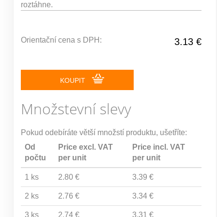
roztáhne.
Orientační cena s DPH:
3.13 €
KOUPIT
Množstevní slevy
Pokud odebíráte větší množstí produktu, ušetříte:
Od
Price excl. VAT
Price incl. VAT
počtu
per unit
per unit
1 ks
2.80 €
3.39 €
2 ks
2.76 €
3.34 €
3 ks
2.74 €
3.31 €