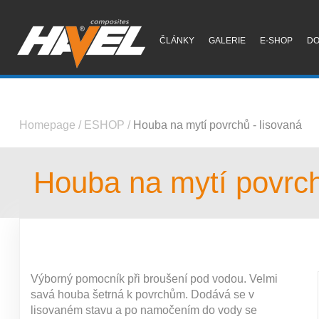
ČLÁNKY
GALERIE
E-SHOP
D
Homepage
/
ESHOP
/
Houba na mytí povrchů - lisovaná
Houba na mytí povrch
Výborný pomocník při broušení pod vodou. Velmi
savá houba šetrná k povrchům. Dodává se v
lisovaném stavu a po namočením do vody se