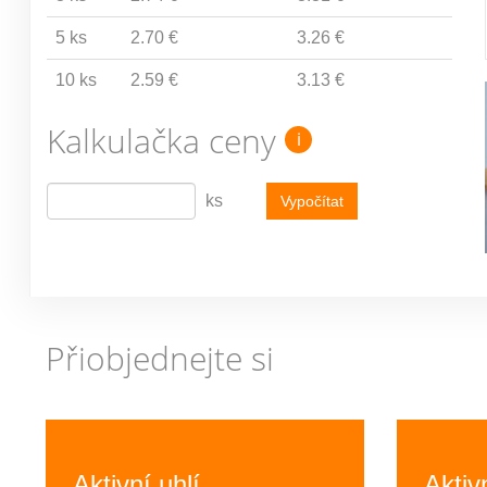
5 ks
2.70 €
3.26 €
10 ks
2.59 €
3.13 €
Kalkulačka ceny
i
ks
Vypočítat
Přiobjednejte si
Previous
Aktivní uhlí
Aktiv