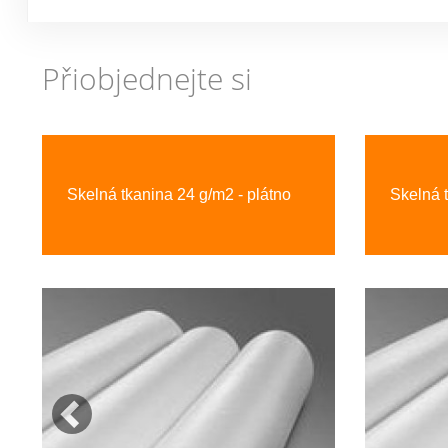
Přiobjednejte si
Previous
Skelná tkanina 24 g/m2 - plátno
Skelná 