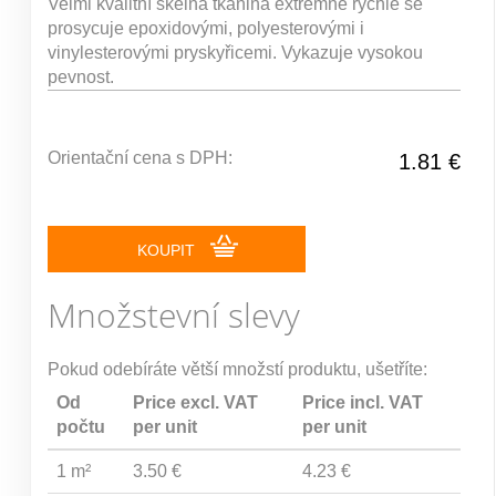
Velmi kvalitní skelná tkanina extrémně rychle se
prosycuje epoxidovými, polyesterovými i
vinylesterovými pryskyřicemi. Vykazuje vysokou
pevnost.
Orientační cena s DPH:
1.81 €
KOUPIT
Množstevní slevy
Pokud odebíráte větší množstí produktu, ušetříte:
Od
Price excl. VAT
Price incl. VAT
počtu
per unit
per unit
1 m²
3.50 €
4.23 €