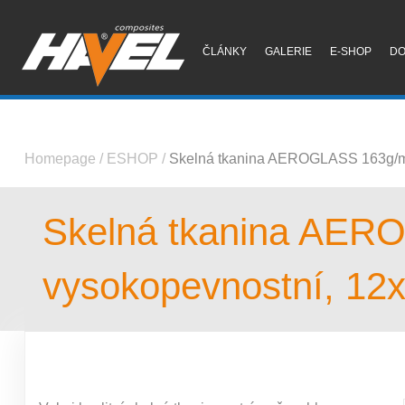
ČLÁNKY
GALERIE
E-SHOP
D
Homepage
/
ESHOP
/
Skelná tkanina AEROGLASS 163g/m2
Skelná tkanina AER
vysokopevnostní, 12