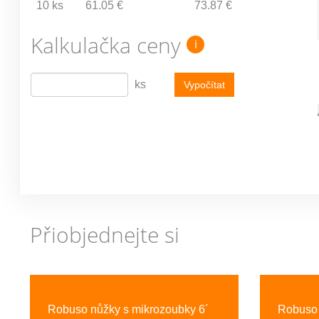
10 ks
61.05 €
73.87 €
Kalkulačka ceny
i
ks
Vypočítat
Přiobjednejte si
Previous
Robuso nůžky s mikrozoubky 6´
Robuso 