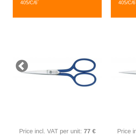
405/C/6´
405/C/6
Price incl. VAT per unit:
77 €
Price i