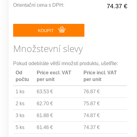
Orientační cena s DPH:
74.37 €
KOUPIT
Množstevní slevy
Pokud odebíráte větší množstí produktu, ušetříte:
Od
Price excl. VAT
Price incl. VAT
počtu
per unit
per unit
1 ks
63.53 €
76.87 €
2 ks
62.70 €
75.87 €
3 ks
61.88 €
74.87 €
5 ks
61.46 €
74.37 €