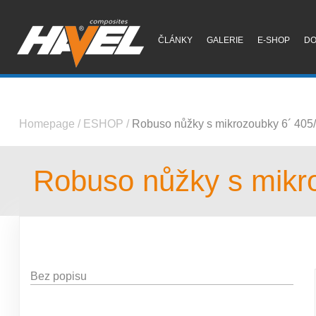
ČLÁNKY
GALERIE
E-SHOP
D
Homepage
/
ESHOP
/
Robuso nůžky s mikrozoubky 6´ 405/
Robuso nůžky s mikr
Bez popisu