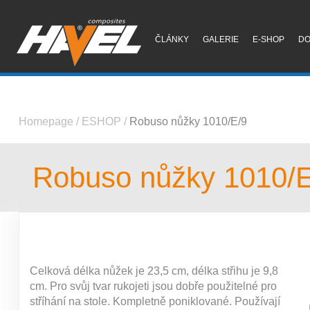
ČLÁNKY
GALERIE
E-SHOP
D
Homepage
/
ESHOP
/
Robuso nůžky 1010/E/9
Robuso nůžky 1010/E
Celková délka nůžek je 23,5 cm, délka střihu je 9,8
cm. Pro svůj tvar rukojeti jsou dobře použitelné pro
stříhání na stole. Kompletně poniklované. Používají