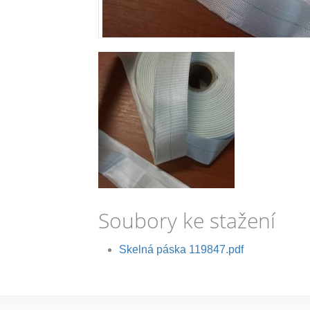
Soubory ke stažení
Skelná páska 119847.pdf