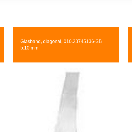
Glasband, diagonal, 010.23745136-SB
b.10 mm