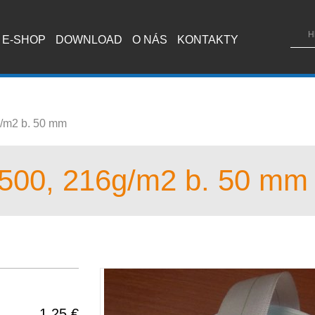
E-SHOP
DOWNLOAD
O NÁS
KONTAKTY
/m2 b. 50 mm
500, 216g/m2 b. 50 mm
1,25 €