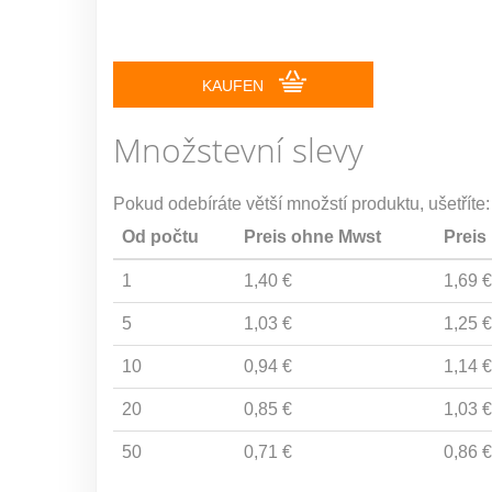
KAUFEN
Množstevní slevy
Pokud odebíráte větší množstí produktu, ušetříte:
Od počtu
Preis ohne Mwst
Preis
1
1,40 €
1,69 €
5
1,03 €
1,25 €
10
0,94 €
1,14 €
20
0,85 €
1,03 €
50
0,71 €
0,86 €