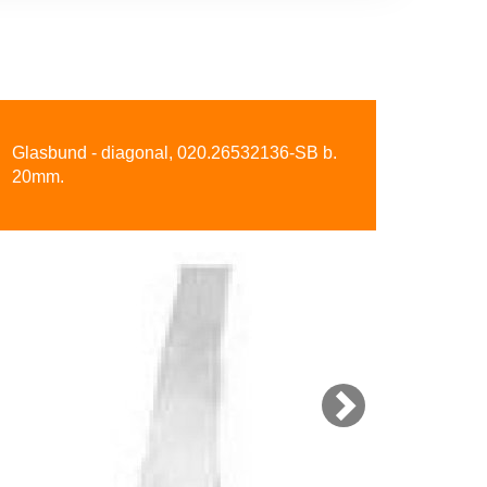
Next
Glasbund - diagonal, 020.26532136-SB b.
20mm.