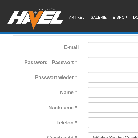
ARTIKEL
GALERIE
E-SHOP
D
Základní registrační údaje Grundregistrie
E-mail
Password - Passwort
Passwort wieder
Name
Nachname
Telefon
Geschlecht