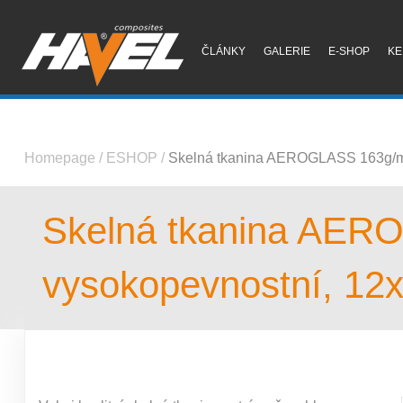
ČLÁNKY
GALERIE
E-SHOP
KE
Homepage
/
ESHOP
/
Skelná tkanina AEROGLASS 163g/m2
Skelná tkanina AER
vysokopevnostní, 12