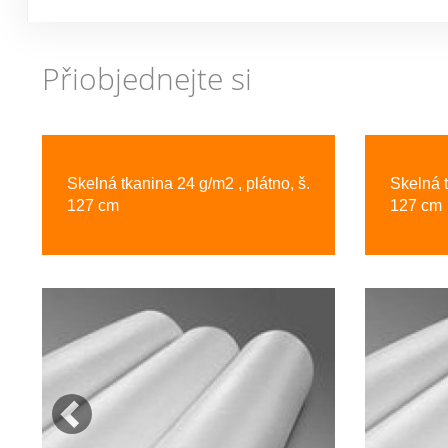
Přiobjednejte si
Previous
Skelná tkanina 24 g/m2 , plátno, š.
Skelná t
127 cm
127 cm