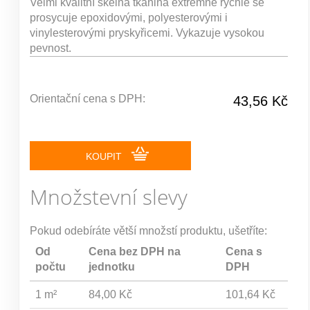
Velmi kvalitní skelná tkanina extrémně rychle se
prosycuje epoxidovými, polyesterovými i
vinylesterovými pryskyřicemi. Vykazuje vysokou
pevnost.
Orientační cena s DPH:
43,56 Kč
KOUPIT
Množstevní slevy
Pokud odebíráte větší množstí produktu, ušetříte:
Od
Cena bez DPH na
Cena s
počtu
jednotku
DPH
1 m²
84,00 Kč
101,64 Kč