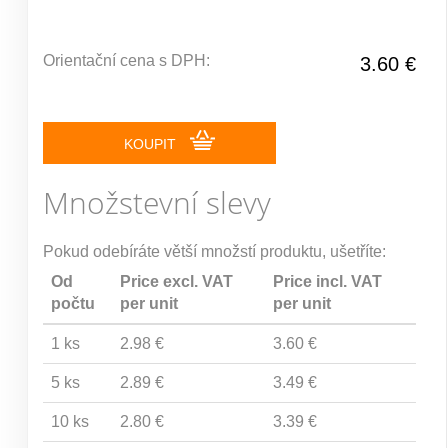
Orientační cena s DPH:
3.60 €
KOUPIT
Množstevní slevy
Pokud odebíráte větší množstí produktu, ušetříte:
Od
Price excl. VAT
Price incl. VAT
počtu
per unit
per unit
1 ks
2.98 €
3.60 €
5 ks
2.89 €
3.49 €
10 ks
2.80 €
3.39 €