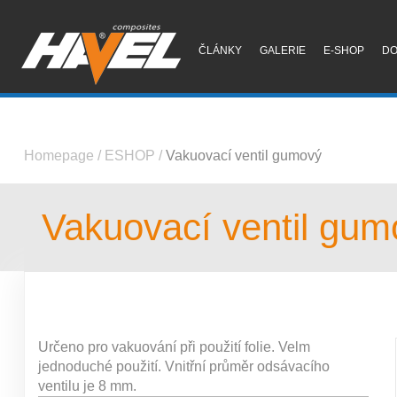
ČLÁNKY
GALERIE
E-SHOP
D
Homepage
/
ESHOP
/
Vakuovací ventil gumový
Vakuovací ventil gum
Určeno pro vakuování při použití folie. Velm
jednoduché použití. Vnitřní průměr odsávacího
ventilu je 8 mm.