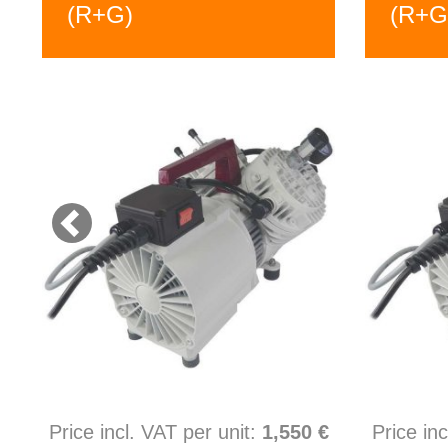
(R+G)
(R+G
Price incl. VAT per unit:
1,550 €
Price in