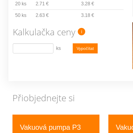
20 ks
2.71 €
3.28 €
50 ks
2.63 €
3.18 €
Kalkulačka ceny
i
ks
Vypočítat
Přiobjednejte si
Previous
Vakuová pumpa P3
Vaku