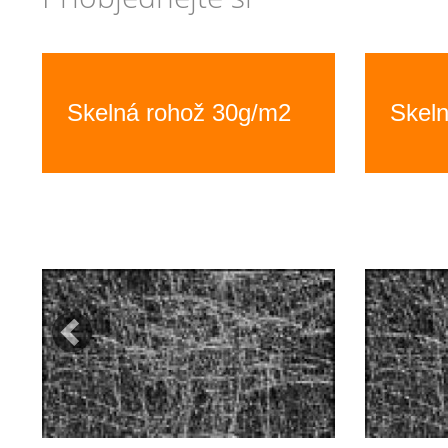
Previous
Skelná rohož 30g/m2
Skel