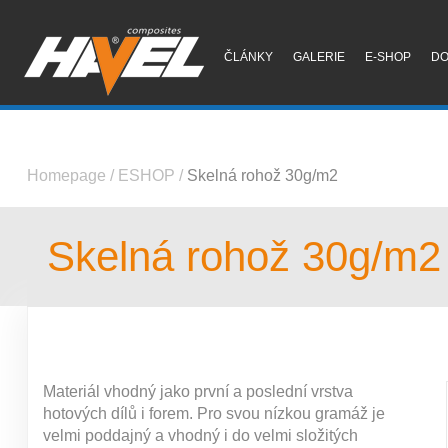
ČLÁNKY
GALERIE
E-SHOP
D
Homepage
/
ESHOP
/
Skelná rohož 30g/m2
Skelná rohož 30g/m2
Materiál vhodný jako první a poslední vrstva
hotových dílů i forem. Pro svou nízkou gramáž je
velmi poddajný a vhodný i do velmi složitých