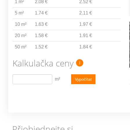
1 m²
2.08 €
2.52 €
5 m²
1.74 €
2.11 €
10 m²
1.63 €
1.97 €
20 m²
1.58 €
1.91 €
50 m²
1.52 €
1.84 €
Kalkulačka ceny
i
m²
Vypočítat
Přiobjednejte si