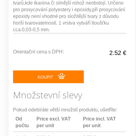
tvarů,kde tkanina či silnější rohož neobstojí. Určeno
pro prosycování polyestery i epoxidy,při prosycování
epoxidy není vhodné pro složitější tvary z důvodu
horší tvarovatelností. 1 vrstva vytváří tloušťku
cca.0,03-0,5 mm.
Orientační cena s DPH:
2.52 €
KOUPIT
Množstevní slevy
Pokud odebíráte větší množstí produktu, ušetříte:
Od
Price excl. VAT
Price incl. VAT
počtu
per unit
per unit