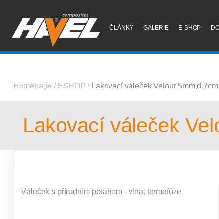
ČLÁNKY
GALERIE
E-SHOP
D
Homepage
/
ESHOP
/
Lakovací váleček Velour 5mm,d.7cm
Lakovací váleček Ve
Váleček s přírodním potahem - vlna, termofúze