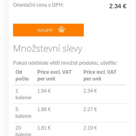
Orientační cena s DPH:
2.34 €
KOUPIT
Množstevní slevy
Pokud odebíráte větší množstí produktu, ušetříte:
Od
Price excl. VAT
Price incl. VAT
počtu
per unit
per unit
1
1.94 €
2.34 €
balenie
5
1.88 €
2.27 €
balenie
20
1.81 €
2.19 €
balenie