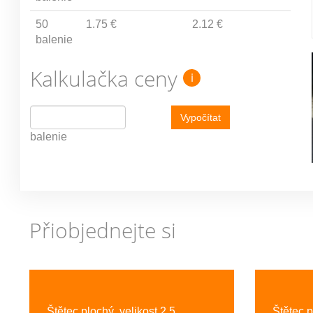
50
1.75 €
2.12 €
balenie
Kalkulačka ceny
i
Vypočítat
balenie
Přiobjednejte si
Previous
Štětec plochý, velikost 2,5
Štětec p