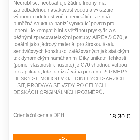
Nedrobí se, neobsahuje žádné freony, má
zanedbatelnou nasákavost vodou a vykazuje
výbornou odolnost vůči chemikáliím. Jemná
buněčná struktura nabízí vynikající povrch pro
lepení. Je kompatibilní s většinou pryskyřic a s
běžnými zpracovatelskými postupy. AIREX® C70 je
ideální jako jádrový materiál pro širokou škálu
sendvičových konstrukcí zatěžovaných jak statickým
tak dynamickým namáháním. Díky unikátní lehkosti
(poměr vlastností k hustotě) je C70 vhodnou volbou
pro aplikace, kde je nízká váha prioritou.ROZMĚRY
DESKY SE MOHOU V OJEDINĚLÝCH ŠARŽÍCH
LIŠIT, PRODÁVÁ SE VŽDY PO CELÝCH
DESKÁCH ORIGINÁLNÍCH ROZMĚRŮ.
Orientační cena s DPH:
18.30 €