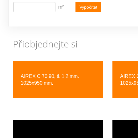
m²
Vypočítat
Přiobjednejte si
Previous
AIREX C 70.90, tl. 1,2 mm.
AIREX C
1025x950 mm.
1025x9