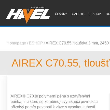
ČLÁNKY
GALERIE
E-SHOP
D
Homepage
/
ESHOP
/
AIREX C70.55, tloušťka 3 mm, 2450
AIREX C70.55, tlouš
AIREX® C70 je polymerní pěna s uzavřenými
buňkami u které se kombinuje vynikající pevnost a
příznivý poměr pevnosti k váze s vysokou tuhostí.