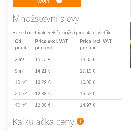
KOUPIT
Množstevní slevy
Pokud odebíráte větší množstí produktu, ušetříte:
Od
Price excl. VAT
Price incl. VAT
počtu
per unit
per unit
2 m²
15.13 €
18.30 €
5 m²
14.21 €
17.19 €
10 m²
13.29 €
16.08 €
20 m²
12.83 €
15.53 €
40 m²
12.38 €
14.97 €
Kalkulačka ceny
i