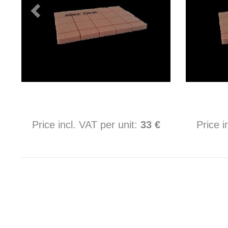
Price incl. VAT per unit:
33 €
Price i