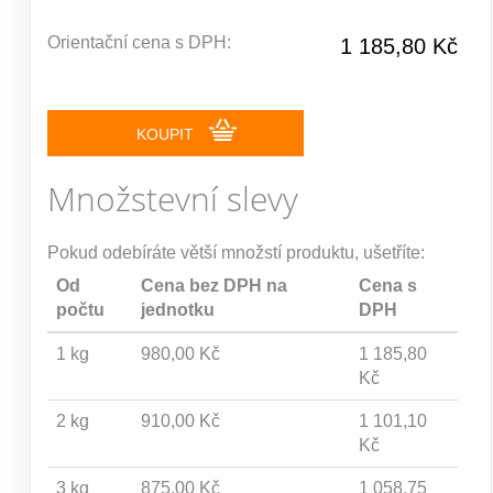
Orientační cena s DPH:
1 185,80 Kč
KOUPIT
Množstevní slevy
Pokud odebíráte větší množstí produktu, ušetříte:
Od
Cena bez DPH na
Cena s
počtu
jednotku
DPH
1 kg
980,00 Kč
1 185,80
Kč
2 kg
910,00 Kč
1 101,10
Kč
3 kg
875,00 Kč
1 058,75