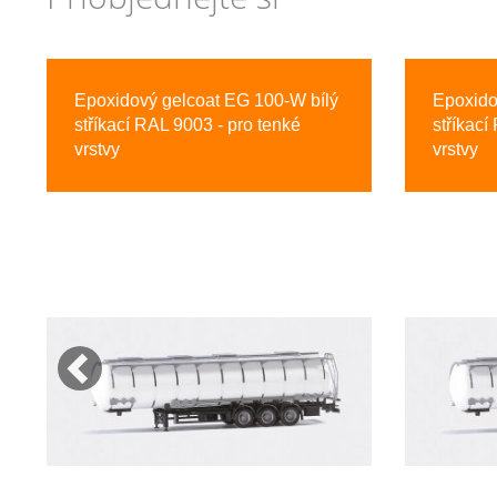
Previous
Epoxidový gelcoat EG 100-W bílý
Epoxido
stříkací RAL 9003 - pro tenké
stříkací
vrstvy
vrstvy