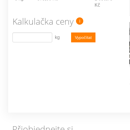
Kč
Kalkulačka ceny
i
kg
Vypočítat
Přiobjednejte si