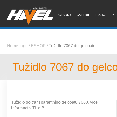
ČLÁNKY
GALERIE
E-SHOP
KE
Homepage
/
ESHOP
/
Tužidlo 7067 do gelcoatu
Tužidlo 7067 do gelc
Tužidlo do transparantního gelcoatu 7060, více
informací v TL a BL.