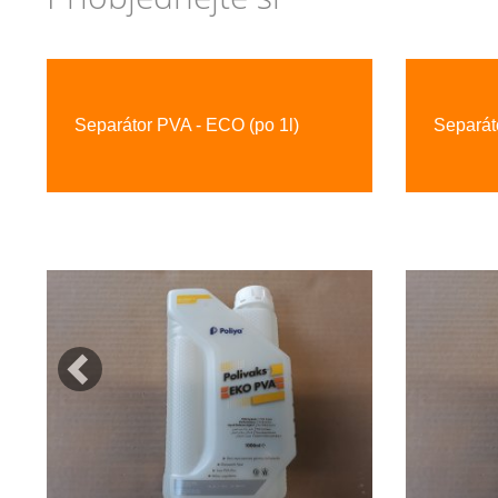
Previous
Separátor PVA - ECO (po 1l)
Separát