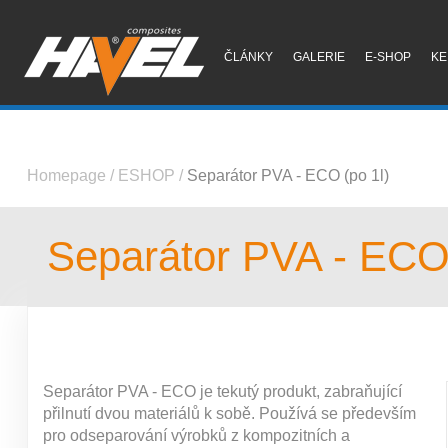
ČLÁNKY
GALERIE
E-SHOP
KE
Homepage
/
ESHOP
/
Separátor PVA - ECO (po 1l)
Separátor PVA - ECO 
Separátor PVA - ECO je tekutý produkt, zabraňující
přilnutí dvou materiálů k sobě. Používá se především
pro odseparování výrobků z kompozitních a